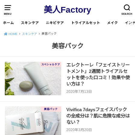
美人Factory
MENU
SEARCH
ホーム
スキンケア
ニキビケア
トライアルセット
メイク
イン
美容パック
HOME
スキンケア
美容パック
エレクトーレ「フェイストリー
スペシャルケア
トメント」2週間トライアルセ
ットを使った口コミ！効果や使
い方は？
2020年7月13日
Vivifica 7daysフェイスパック
美容パック
の全成分は？肌に危険な成分は
ない？
2020年3月20日