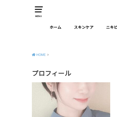
MENU
ホーム
スキンケア
ニキ
クレンジング・洗顔
オールインワン
化粧水
美容液
保湿クリーム
美容オイル
スペシャルケア
美容パック
HOME
プロフィール