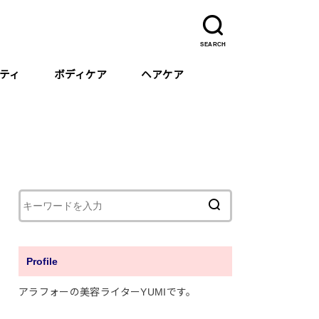
SEARCH
ティ
ボディケア
ヘアケア
ボディクリーム
ハンドクリーム
ハンドケア・消毒
デオドラント
歯のホワイトニング
入浴剤
Profile
アラフォーの美容ライターYUMIです。