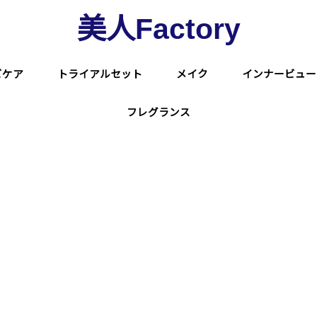
美人Factory
ビケア
トライアルセット
メイク
インナービュー
ライフスタイル
ファンデーション
リップクリーム・口紅
日焼け止め・化粧下地
フレグランス