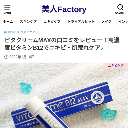
美人Factory
MENU
SEARCH
ホーム
スキンケア
ニキビケア
トライアルセット
メイク
イン
HOME
ニキビケア
ビタクリームMAXの口コミをレビュー！高濃
度ビタミンB12でニキビ・肌荒れケア♪
2022年1月14日
ニキビケア