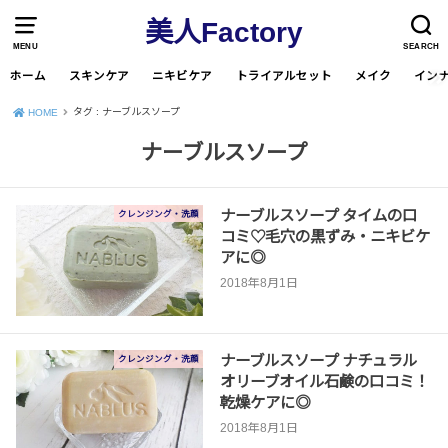
美人Factory
MENU
SEARCH
ホーム
スキンケア
ニキビケア
トライアルセット
メイク
イン
タグ : ナーブルスソープ
HOME
ナーブルスソープ
ナーブルスソープ タイムの口
クレンジング・洗顔
コミ♡毛穴の黒ずみ・ニキビケ
アに◎
2018年8月1日
ナーブルスソープ ナチュラル
クレンジング・洗顔
オリーブオイル石鹸の口コミ！
乾燥ケアに◎
2018年8月1日