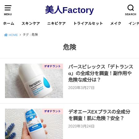
美人Factory
MENU
SEARCH
ホーム
スキンケア
ニキビケア
トライアルセット
メイク
イン
タグ : 危険
HOME
危険
パースピレックス「デトランス
デオドラント
α」の全成分を調査！副作用や
危険な成分は？
2020年3月27日
デオエースEXプラスの全成分
デオドラント
を調査！肌に危険？安全？
2020年3月24日